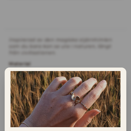
INFORMATION
Inspirerad av den magiska stjärnhimlen
som du bara kan se ute i naturen, långt
från civilisationen.
Material
Dessa örhängen är gjorda i 18K vitguld. Säljs
i par.
Örhängena är ca 7.5mm i diameter med en
stjärninfattad 1mm diamant och två stycken
handgraverade stjärnor.
Tillverkning
Dessa örhängen är tillverkade i Sverige av