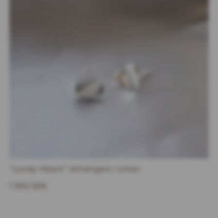
"Lucky Heart" örhängen i silver
1 300 SEK