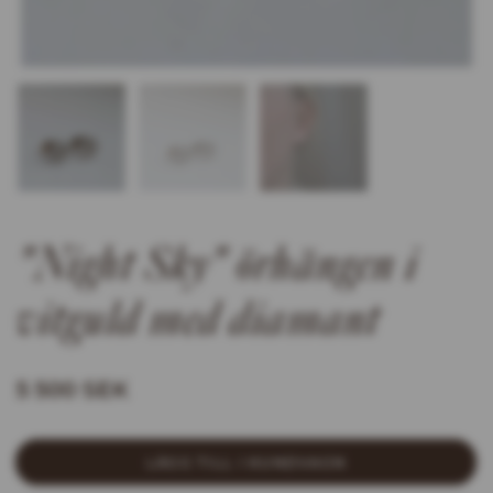
"Night Sky" örhängen i
vitguld med diamant
5 500 SEK
LÄGG TILL I KUNDVAGN