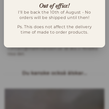
återvunnet guld med en konfliktfri
Out of office!
diamant.
I'll be back the 10th of August - No
orders will be shipped until then!
Leverans
Ps. This does not affect the delivery
Dessa örhängen görs på beställning och
time of made to order products.
kommer att levereras inom 10 veckor.
Behöver du dina örhängen tidigare så
kontakta mig på
contact@malinivarsson.se
så ska vi försöka
lösa det.