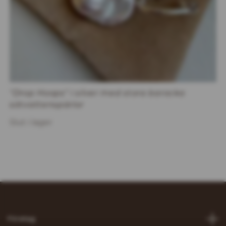
"Drop Hoops" i silver med stora barocka
sötvattenspärlor
Slut i lager
Företag