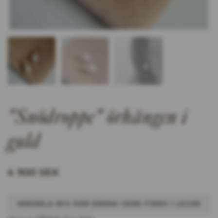
"Snödroppe" örhängen i
guld
4 900 SEK
MEDDELA MIG NÄR DENNA VARA FINNS I LAGER