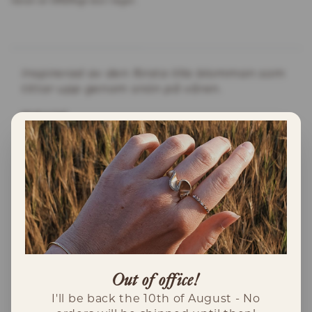
Varan är tillfälltigt slut i lager.
INFORMATION
Inspirerad av den första lilla blomman som
tittar upp genom snön på våren.
Material
Dessa örhängen är gjorda i 18K rödguld med
två stycken droppformade sötvattenspärlor.
Pärlorna är ca 13x11mm och örhängenas
totala längd är ca 30mm.
Varje par är unikt.
Tillverkning
Dessa örhängen är tillverkade för hand i
Out of office!
Umeå, Sverige.
I'll be back the 10th of August - No
Leverans