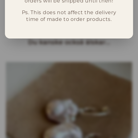
orders will be shipped until then!
Dessa örhängen kommer skickas till din
Ps. This does not affect the delivery
inom 2-5 arbetsdagar.
time of made to order products.