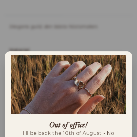
INFORMATION
Skogens guld, den bästa höstsmaken.
Material
Detta hänge är gjort i 18K rödguld. Varje
kantarell är formad för hand och därför unik.
Detta hänge har en längd på ca 18mm.
Kantarellen är ca 10mm lång.
Kedja ingår EJ.
Tillverkning
Detta smycke är tillverkat i Sverige i
Out of office!
återvunnet guld.
I'll be back the 10th of August - No