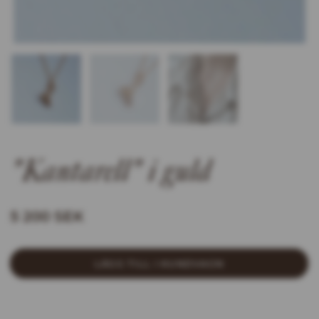
"Kantarell" i guld
5 200 SEK
LÄGG TILL I KUNDVAGN