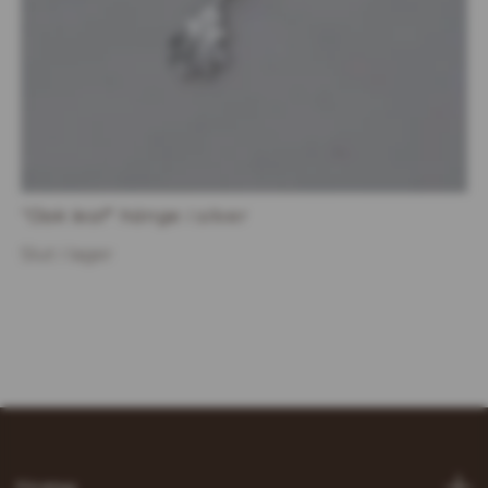
"Oak leaf" hänge i silver
Slut i lager
Företag