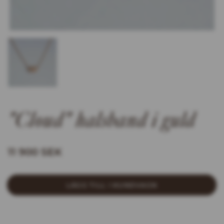
"Cloud" halsband i guld
11 900 SEK
LÄGG TILL I KUNDVAGN