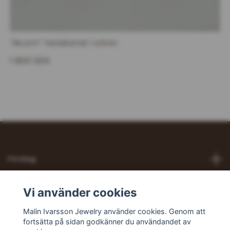
"Acorn" halsband i silver
1 800 SEK
Företag
Hjälp
Vi använder cookies
Malin Ivarsson Jewelry använder cookies. Genom att
Sociala medier
fortsätta på sidan godkänner du användandet av