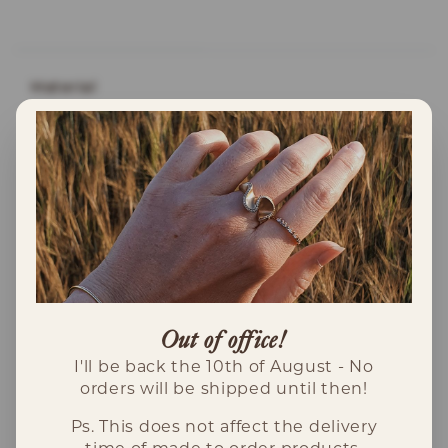
INFORMATION
Material
Detta halsband är gjort i 18K rödguld.
Kedjan sitter fast i molnet och är totalt 42-
45cm långt.
Molnet är ca 11x7.5mm.
Tillverkning
Detta halsband är tillverkat i Sverige.
Leverans
Out of office!
Detta halsband är redo att levereras och
I'll be back the 10th of August - No
kommer skickas till dig inom 2-
orders will be shipped until then!
5arbetsdagar.
Ps. This does not affect the delivery
time of made to order products.