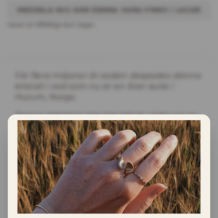
MEDDELA MIG NÄR DENNA VARA FINNS I LAGER
Varan är tillfälltigt slut i lager.
INFORMATION
För flera miljoner år sedan skapades denna
kristall i vad som nu är en liten kulle i
Hurum, Norge.
Denna ädelsten har jag hittat under en av
mina ädelstensjakter.
Material
Detta hänge är gjort i 18K guld med en
norsk rökkvarts hittad i Hurum.
Hänget är ca 13.5x5.5mm.
Kedja ingår EJ.