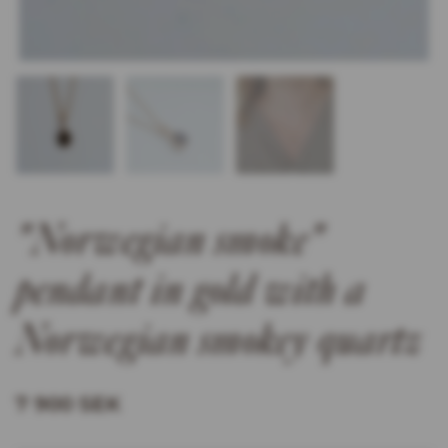
"Norwegian smoke"
pendant in gold with a
Norwegian smokey quartz
7 900 SEK