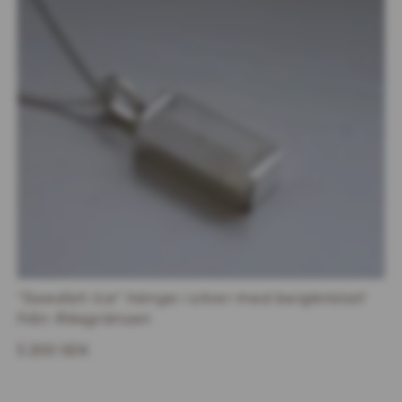
"Swedish Ice" hänge i silver med bergkristall
från Riksgränsen
5 200 SEK