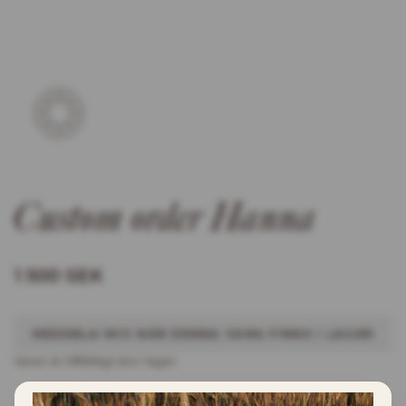
Custom order Hanna
1 500 SEK
MEDDELA MIG NÄR DENNA VARA FINNS I LAGER
Varan är tillfälltigt slut i lager.
INFORMATION