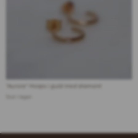
"Aurora" Hoops i guld med diamant
Slut i lager