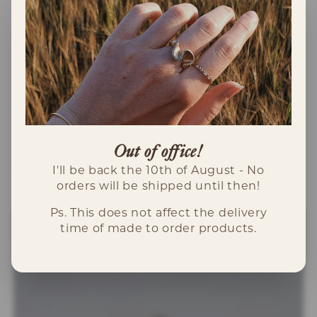
Gravyr och puts av herring - 700kr
Gravyr av gammal ring samt minskning -
800kr
Putsning ingår
Out of office!
I'll be back the 10th of August - No
orders will be shipped until then!
Ps. This does not affect the delivery
time of made to order products.