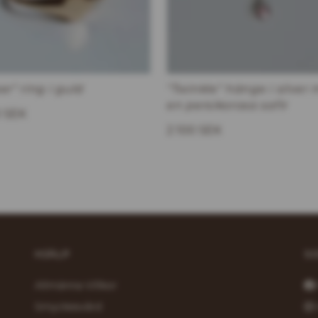
er" ring i guld
"Twinkle" hänge i silver
en persikorosa safir
0 SEK
2 100 SEK
HJÄLP
S
Allmänna Villkor
Smyckesvård