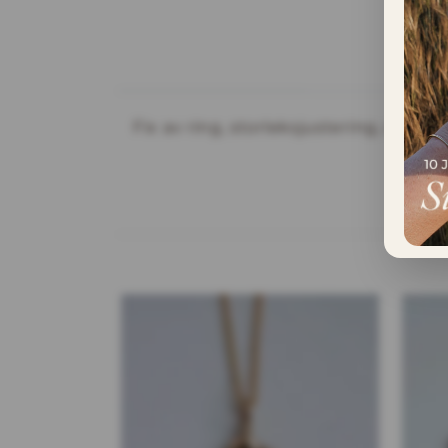
INFORMATION
Fix av ring, storleksjustering, stjä