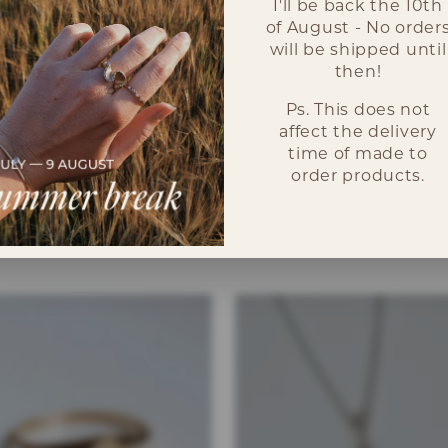
I'll be back the 10th
of August - No order
will be shipped until
then!
Ps. This does not
rna med diamant samt invändig gravyr.
affect the delivery
time of made to
order products.