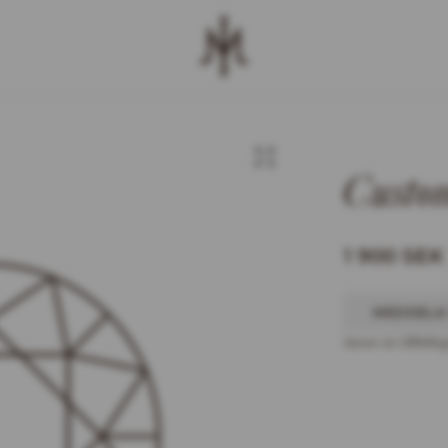
Custom
1 900 SEK
MEDDELA
Varan är tillfälltig