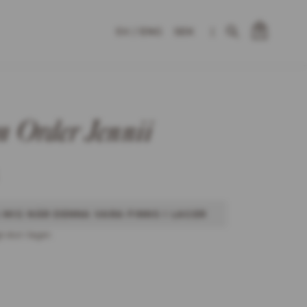
SEK
|
0
 Order Jennii
 MIG NÄR DENNA VARA FINNS I LAGER
t slut i lager.