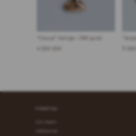
"Cloud" hänge i 18K guld
"Jesp
4 500 SEK
11 50
FÖRETAG
Om Malin
Hållbarhet