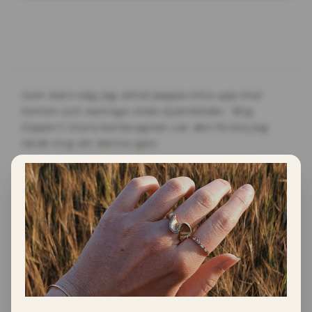
INFORMATION
Som barn såg jag alltid pappa titta upp mot
himlen och namnge olika stjärnbilder. "Big
Dipper"/ Stora karlavagnen var den första jag
lärde mig att känna igen.
Material
Detta halsband är gjort i 18K rödguld med
sju stycken 0.03ct TW/VS diamanter (totalt
0.21ct). Kedjan är en 1mm tjock ankarkedja.
halsbandet är totalt 45cm långt.
Tillverkning