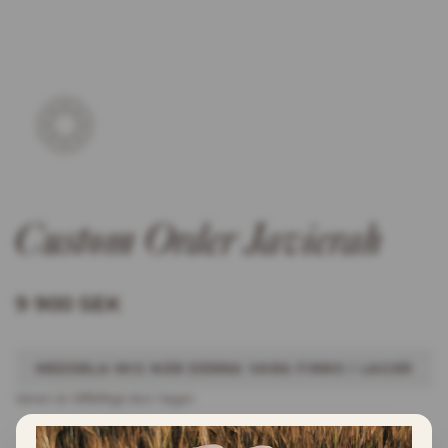
Custom Order Javierah
9 900 SEK
MEDDELA MIG NÄR DENNA VARA FINNS I LAGER
Varan är tillfälltigt slut i lager.
INFORMATION