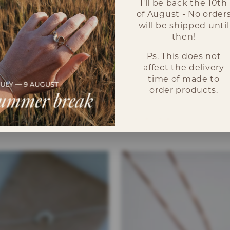
I'll be back the 10th
of August - No order
will be shipped until
then!
Ps. This does not
t 1mm gul diamant och 1st 1mm vit diamant. Strl 50.
affect the delivery
time of made to
order products.