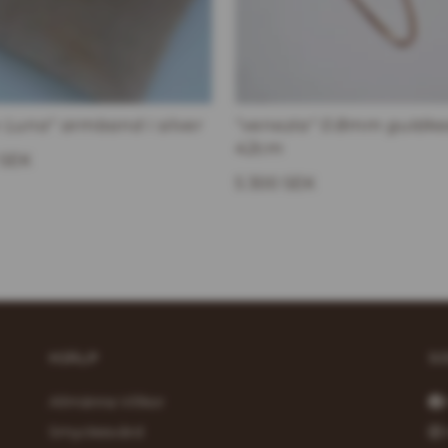
 Luna" armband i silver
"venezia" 0.8mm guldke
42cm
 SEK
5 300 SEK
HJÄLP
S
Allmänna Villkor
Smyckesvård