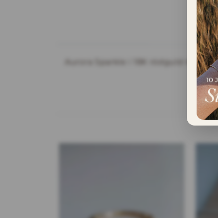
INFORMATION
Aurora Sparkle i 18K rödguld med 1s