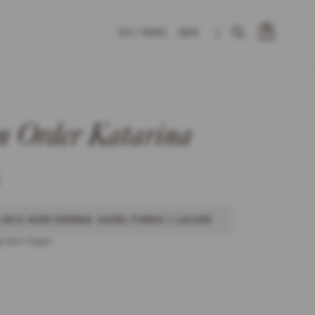
SEK
|
0
m Order Katarina
 MIG NÄR DENNA VARA FINNS I LAGER
t slut i lager.