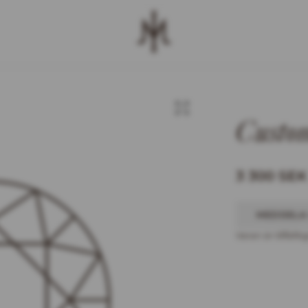
Custo
3 300 SEK
MEDDELA
Varan är tillfälltig