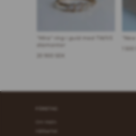
"Mira" ring i guld med TW/VS
"New
diamanter
1 500
20 900 SEK
FÖRETAG
Om Malin
Hållbarhet