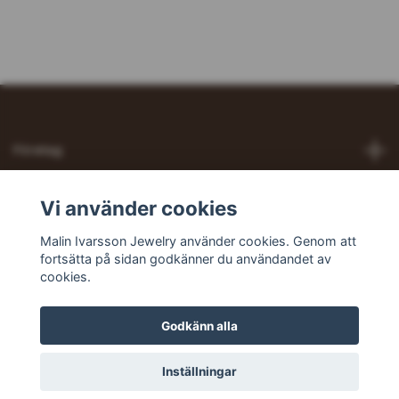
Företag
Hjälp
Vi använder cookies
Malin Ivarsson Jewelry använder cookies. Genom att
Sociala medier
fortsätta på sidan godkänner du användandet av
cookies.
Godkänn alla
© 2026 Malin Ivarsson Jewelry
Inställningar