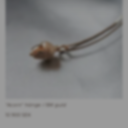
"Acorn" hänge i 18K guld
10 900 SEK