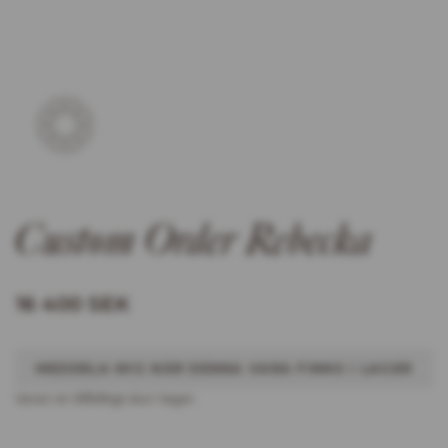
Custom Order Rebecka
16 400 SEK
MEDDELA MIG NÄR DENNA VARA FINNS I LAGER
Varan är tillfälltigt slut i lager.
INFORMATION