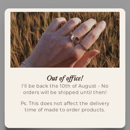
Uranus 2mm bred och 1.7mm hög i 18K
rödguld, strl 52. Hamrad oregelbunden yta,
glansig, lite mindre hamrat mönster än den
bredare ringen. 7000kr.
Uranus 4mm bred och 1.6mm hög i 18K
rödguld, strl 63. Hamrad oregelbunden
glansig yta. 9400kr.
Skickar bild på ytan under arbetets gång.
Out of office!
I'll be back the 10th of August - No
orders will be shipped until then!
Ps. This does not affect the delivery
time of made to order products.