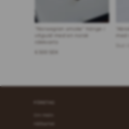
"Norwegian smoke" hänge i
"Abis
vitguld med en norsk
med r
rökkvarts
Slut i
6 500 SEK
FÖRETAG
Om Malin
Hållbarhet