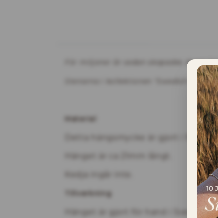
INFORMATION
För miljoner år sedan skapades dessa berg
Stenarna i kollektionen "Swedish Ice" har 
Material
Detta hängsmycke är gjort i 18K rödg
Hänget är ca 21mm långt.
Kedja ingår inte.
Tillverkning
Hänget är gjort för hand i Sverige. 