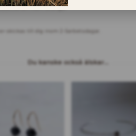
roduktionen inom Sverige!
r skickas till dig inom 2-5arbetsdagar.