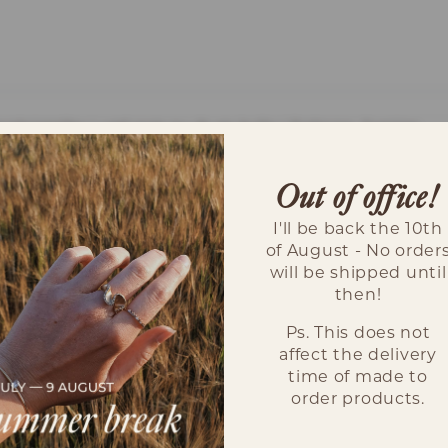
kristaller i vad som nu är en kulle i Dalarna, Sverige.
jag själv hittat på olika fjällvandringar och stenletarture
Out of office!
I'll be back the 10th
of August - No order
will be shipped until
uld med en svensk bergkristall. Varje kristall är uni
then!
Ps. This does not
affect the delivery
time of made to
order products.
Stenen är funnen av mig i Svenska Dalarna.