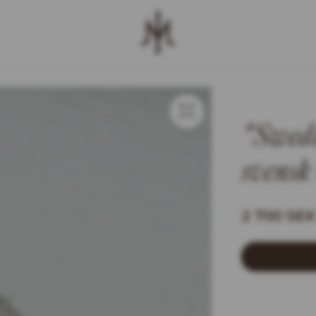
"Swedi
svensk 
2 700 SEK