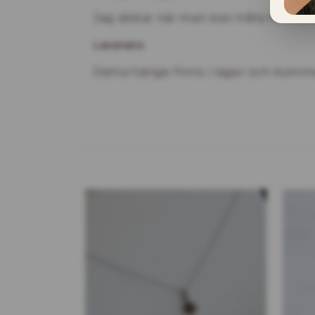
Jag älskar när man kan hålla hela p
Leverans
Detta hänge finns i lager och komme