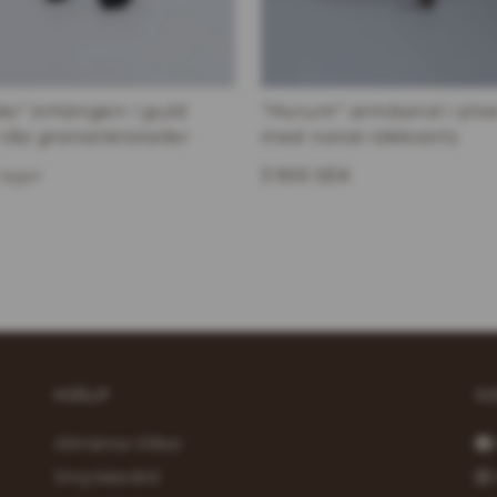
ko" örhängen i guld
"Hurum" armband i silve
åa granatkristaller
med norsk rökkvarts
 lager
3 900 SEK
HJÄLP
S
Allmänna Villkor
Smyckesvård