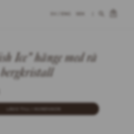
SEK
|
0
sh Ice" hänge med rå
bergkristall
LÄGG TILL I KUNDVAGN