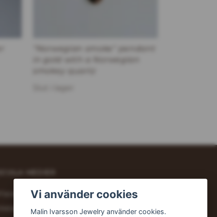
r
"Norwegian smoke" pendant
in gold with a Norwegian
smokey quartz
Slut i lager
OCIALA MEDIER
Vi använder cookies
Facebook
Instagram
Malin Ivarsson Jewelry använder cookies.